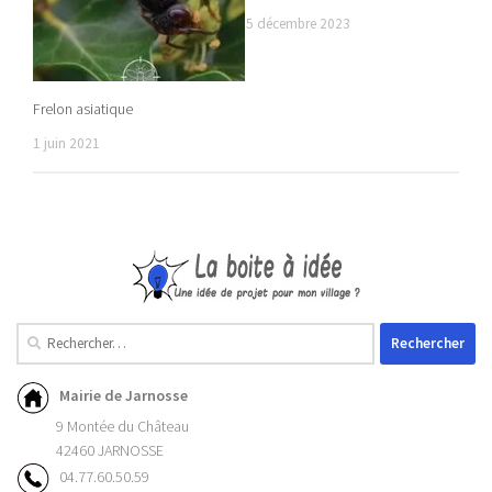
5 décembre 2023
Frelon asiatique
1 juin 2021
Mairie de Jarnosse
9 Montée du Château
42460 JARNOSSE
04.77.60.50.59